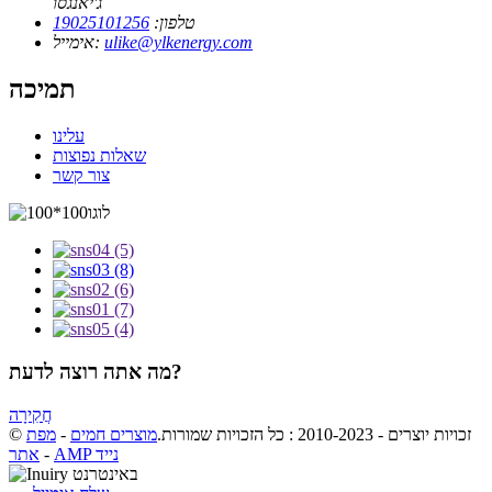
ג'יאנגסו
טלפון:
19025101256
ulike@ylkenergy.com
אימייל:
תמיכה
עלינו
שאלות נפוצות
צור קשר
מה אתה רוצה לדעת?
חֲקִירָה
© זכויות יוצרים - 2010-2023 : כל הזכויות שמורות.
מוצרים חמים
-
מפת
AMP נייד
-
אתר