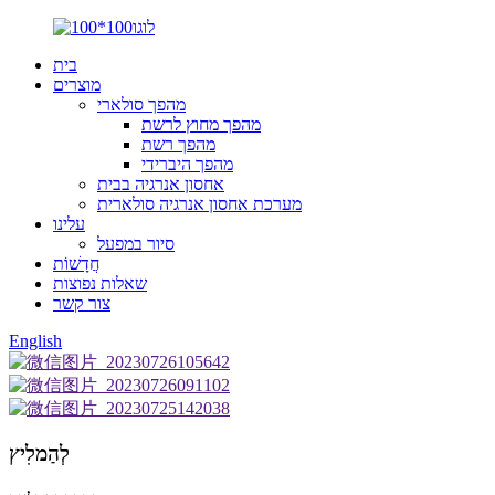
בית
מוצרים
מהפך סולארי
מהפך מחוץ לרשת
מהפך רשת
מהפך היברידי
אחסון אנרגיה בבית
מערכת אחסון אנרגיה סולארית
עלינו
סיור במפעל
חֲדָשׁוֹת
שאלות נפוצות
צור קשר
English
לְהַמלִיץ