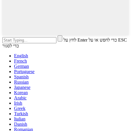
לחץ על Enter כדי לחפש או על ESC
כדי לסגור
English
French
German
Portuguese
Spanish
Russian
Japanese
Korean
Arabic
Irish
Greek
Turkish
Italian
Danish
Romanian