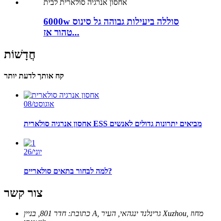
6000w סוללה ביעילות גבוהה גל סינוס
טהור אז...
חֲדָשׁוֹת
קח אותך לדעת יותר
אוגוסט/08
אחסון אנרגיה סולארית ESS מביאים יתרונות גדולים לאנשים
יוני/26
למה לבחור בתאים סולאריים?
צור קשר
כתובת:
חדר 801, בניין A, גרינלנד ינגהאי, העיר Xuzhou, מחוז